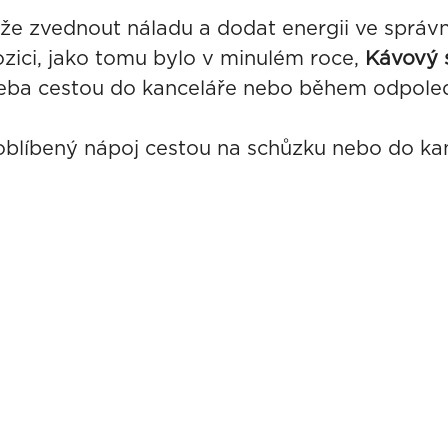
áže zvednout náladu a dodat energii ve sprá
zici, jako tomu bylo v minulém roce,
Kávový 
řeba cestou do kanceláře nebo během odpoled
 oblíbený nápoj cestou na schůzku nebo do ka