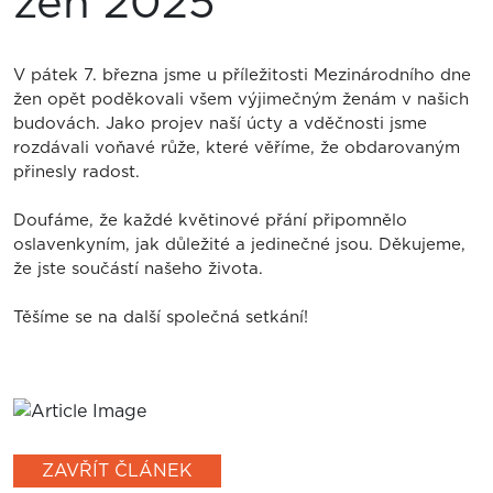
žen 2025
V pátek 7. března jsme u příležitosti Mezinárodního dne
žen opět poděkovali všem výjimečným ženám v našich
budovách. Jako projev naší úcty a vděčnosti jsme
rozdávali voňavé růže, které věříme, že obdarovaným
přinesly radost.
Doufáme, že každé květinové přání připomnělo
oslavenkyním, jak důležité a jedinečné jsou. Děkujeme,
že jste součástí našeho života.
Těšíme se na další společná setkání!
ZAVŘÍT ČLÁNEK