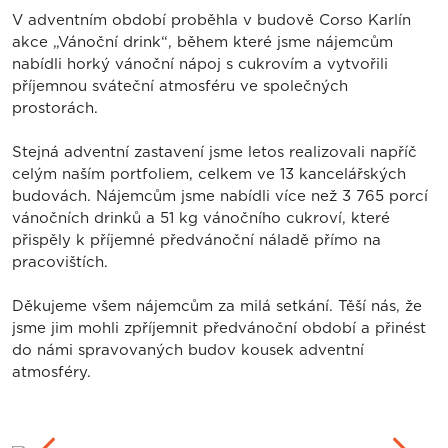
V adventním období proběhla v budově Corso Karlín
akce „Vánoční drink“, během které jsme nájemcům
nabídli horký vánoční nápoj s cukrovím a vytvořili
příjemnou sváteční atmosféru ve společných
prostorách.
Stejná adventní zastavení jsme letos realizovali napříč
celým naším portfoliem, celkem ve 13 kancelářských
budovách. Nájemcům jsme nabídli více než 3 765 porcí
vánočních drinků a 51 kg vánočního cukroví, které
přispěly k příjemné předvánoční náladě přímo na
pracovištích.
Děkujeme všem nájemcům za milá setkání. Těší nás, že
jsme jim mohli zpříjemnit předvánoční období a přinést
do námi spravovaných budov kousek adventní
atmosféry.